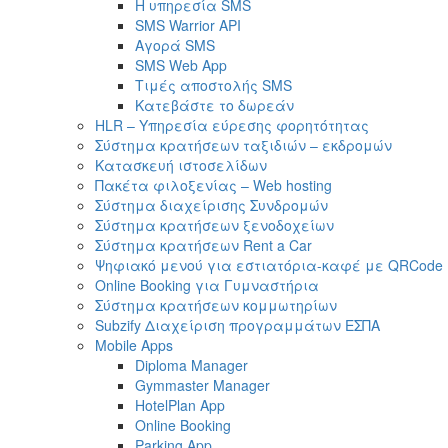
Η υπηρεσία SMS
SMS Warrior API
Αγορά SMS
SMS Web App
Τιμές αποστολής SMS
Κατεβάστε το δωρεάν
HLR – Υπηρεσία εύρεσης φορητότητας
Σύστημα κρατήσεων ταξιδιών – εκδρομών
Κατασκευή ιστοσελίδων
Πακέτα φιλοξενίας – Web hosting
Σύστημα διαχείρισης Συνδρομών
Σύστημα κρατήσεων ξενοδοχείων
Σύστημα κρατήσεων Rent a Car
Ψηφιακό μενού για εστιατόρια-καφέ με QRCode
Online Booking για Γυμναστήρια
Σύστημα κρατήσεων κομμωτηρίων
Subzify Διαχείριση προγραμμάτων ΕΣΠΑ
Mobile Apps
Diploma Manager
Gymmaster Manager
HotelPlan App
Online Booking
Parking App