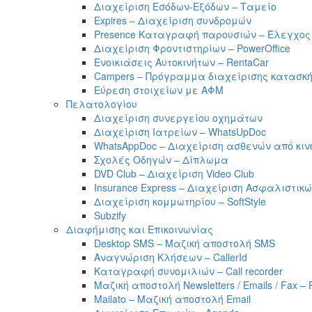
Διαχείριση Εσόδων-Εξόδων – Ταμείο
Expires – Διαχείριση συνδρομών
Presence Καταγραφή παρουσιών – Έλεγχος
Διαχείριση Φροντιστηρίων – PowerOffice
Ενοικιάσεις Αυτοκινήτων – RentaCar
Campers – Πρόγραμμα διαχείρισης κατασκ
Εύρεση στοιχείων με ΑΦΜ
Πελατολογίου
Διαχείριση συνεργείου οχημάτων
Διαχείριση Ιατρείων – WhatsUpDoc
WhatsAppDoc – Διαχείριση ασθενών από κιν
Σχολές Οδηγών – Δίπλωμα
DVD Club – Διαχείριση Video Club
Insurance Express – Διαχείριση Ασφαλιστι
Διαχείριση κομμωτηρίου – SoftStyle
Subzify
Διαφήμισης και Επικοινωνίας
Desktop SMS – Μαζική αποστολή SMS
Αναγνώριση Κλήσεων – CallerId
Καταγραφή συνομιλιών – Call recorder
Μαζική αποστολή Newsletters / Emails / Fax – 
Mailato – Μαζική αποστολή Email