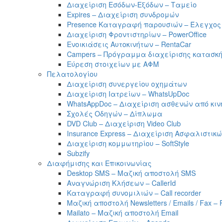
Διαχείριση Εσόδων-Εξόδων – Ταμείο
Expires – Διαχείριση συνδρομών
Presence Καταγραφή παρουσιών – Έλεγχος
Διαχείριση Φροντιστηρίων – PowerOffice
Ενοικιάσεις Αυτοκινήτων – RentaCar
Campers – Πρόγραμμα διαχείρισης κατασκ
Εύρεση στοιχείων με ΑΦΜ
Πελατολογίου
Διαχείριση συνεργείου οχημάτων
Διαχείριση Ιατρείων – WhatsUpDoc
WhatsAppDoc – Διαχείριση ασθενών από κιν
Σχολές Οδηγών – Δίπλωμα
DVD Club – Διαχείριση Video Club
Insurance Express – Διαχείριση Ασφαλιστι
Διαχείριση κομμωτηρίου – SoftStyle
Subzify
Διαφήμισης και Επικοινωνίας
Desktop SMS – Μαζική αποστολή SMS
Αναγνώριση Κλήσεων – CallerId
Καταγραφή συνομιλιών – Call recorder
Μαζική αποστολή Newsletters / Emails / Fax – 
Mailato – Μαζική αποστολή Email