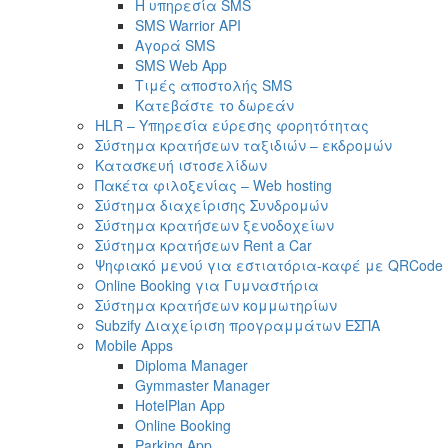
Η υπηρεσία SMS
SMS Warrior API
Αγορά SMS
SMS Web App
Τιμές αποστολής SMS
Κατεβάστε το δωρεάν
HLR – Υπηρεσία εύρεσης φορητότητας
Σύστημα κρατήσεων ταξιδιών – εκδρομών
Κατασκευή ιστοσελίδων
Πακέτα φιλοξενίας – Web hosting
Σύστημα διαχείρισης Συνδρομών
Σύστημα κρατήσεων ξενοδοχείων
Σύστημα κρατήσεων Rent a Car
Ψηφιακό μενού για εστιατόρια-καφέ με QRCode
Online Booking για Γυμναστήρια
Σύστημα κρατήσεων κομμωτηρίων
Subzify Διαχείριση προγραμμάτων ΕΣΠΑ
Mobile Apps
Diploma Manager
Gymmaster Manager
HotelPlan App
Online Booking
Parking App