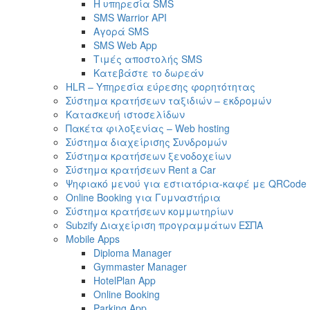
Η υπηρεσία SMS
SMS Warrior API
Αγορά SMS
SMS Web App
Τιμές αποστολής SMS
Κατεβάστε το δωρεάν
HLR – Υπηρεσία εύρεσης φορητότητας
Σύστημα κρατήσεων ταξιδιών – εκδρομών
Κατασκευή ιστοσελίδων
Πακέτα φιλοξενίας – Web hosting
Σύστημα διαχείρισης Συνδρομών
Σύστημα κρατήσεων ξενοδοχείων
Σύστημα κρατήσεων Rent a Car
Ψηφιακό μενού για εστιατόρια-καφέ με QRCode
Online Booking για Γυμναστήρια
Σύστημα κρατήσεων κομμωτηρίων
Subzify Διαχείριση προγραμμάτων ΕΣΠΑ
Mobile Apps
Diploma Manager
Gymmaster Manager
HotelPlan App
Online Booking
Parking App