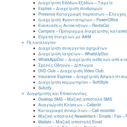
Διαχείριση Εσόδων-Εξόδων – Ταμείο
Expires – Διαχείριση συνδρομών
Presence Καταγραφή παρουσιών – Έλεγχος
Διαχείριση Φροντιστηρίων – PowerOffice
Ενοικιάσεις Αυτοκινήτων – RentaCar
Campers – Πρόγραμμα διαχείρισης κατασκ
Εύρεση στοιχείων με ΑΦΜ
Πελατολογίου
Διαχείριση συνεργείου οχημάτων
Διαχείριση Ιατρείων – WhatsUpDoc
WhatsAppDoc – Διαχείριση ασθενών από κιν
Σχολές Οδηγών – Δίπλωμα
DVD Club – Διαχείριση Video Club
Insurance Express – Διαχείριση Ασφαλιστι
Διαχείριση κομμωτηρίου – SoftStyle
Subzify
Διαφήμισης και Επικοινωνίας
Desktop SMS – Μαζική αποστολή SMS
Αναγνώριση Κλήσεων – CallerId
Καταγραφή συνομιλιών – Call recorder
Μαζική αποστολή Newsletters / Emails / Fax – 
Mailato – Μαζική αποστολή Email