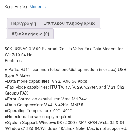
Κατηγορία:
Modems
Περιγραφή
Επιπλέον πληροφορίες
Αξιολογήσεις (0)
56K USB V9.0 V.92 External Dial Up Voice Fax Data Modem for
Win7/10 64 Hot
Features:
● Ports: RJ11 (common telephone/dial-up modem interface) USB
(type-A Male)
●Data mode capabilities: V.92, V.90 56 Kbps
●Fax Mode capabilities: ITU TV. 17, V. 29, v.27ter, and V.21 Ch2
Group3 FAX
●Error Correction capabilities: V.42, MNP4-2
●Data Compression: V.44, V.42bis, MNP 5
●Operating Temperature: 0°C- 40°C
●No external power supply required
●System Support: Windows 98 / 2000 / XP / XP64 /Vista 32 & 64
/Windows7 32& 64/Windows 10/Linux Note: Mac is not supported.